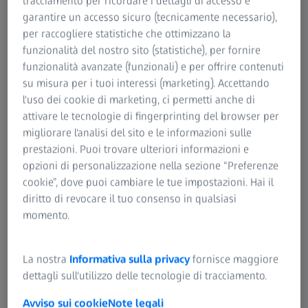
tracciamento per ricordare i dettagli di accesso e
coinvolti nel glaucoma, impedendo il normale deflusso
garantire un accesso sicuro (tecnicamente necessario),
dell’umore acqueo.
È come se una diga fosse ostruita – se
per raccogliere statistiche che ottimizzano la
continua ad arrivare acqua che non riesce a uscire, la
funzionalità del nostro sito (statistiche), per fornire
pressione aumenta fino a rompere la struttura. Lo stesso
funzionalità avanzate (funzionali) e per offrire contenuti
accade nell’occhio:
se il canale di deflusso è ostruito,
su misura per i tuoi interessi (marketing). Accettando
l’umore acqueo si accumula e la pressione oculare
l'uso dei cookie di marketing, ci permetti anche di
cresce, danneggiando il nervo ottico e compromettendo
attivare le tecnologie di fingerprinting del browser per
la funzione visiva.
migliorare l'analisi del sito e le informazioni sulle
prestazioni. Puoi trovare ulteriori informazioni e
opzioni di personalizzazione nella sezione “Preferenze
cookie”, dove puoi cambiare le tue impostazioni. Hai il
diritto di revocare il tuo consenso in qualsiasi
momento.
Come si sviluppa il glaucoma?
Esistono due tipi principali di glaucoma: ad angolo chiuso
La nostra
Informativa sulla privacy
fornisce maggiore
e ad angolo aperto. La differenza dipende dalla posizione
dettagli sull'utilizzo delle tecnologie di tracciamento.
2
del cristallino e dell’iride rispetto al trabecolato.
Questa
posizione determina se e come l’umore acqueo può
Avviso sui cookie
Note legali