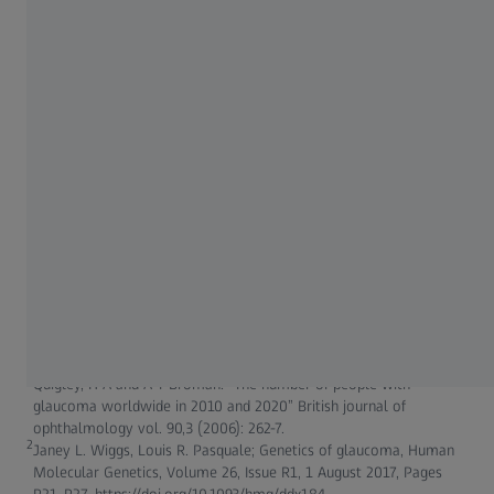
AI generated
SALUTE DEGLI OCCHI
Occhio nero: cause, sintomi e rimedi
1
Quigley, H A and A T Broman. “The number of people with
glaucoma worldwide in 2010 and 2020” British journal of
ophthalmology vol. 90,3 (2006): 262-7.
2
Janey L. Wiggs, Louis R. Pasquale; Genetics of glaucoma, Human
Molecular Genetics, Volume 26, Issue R1, 1 August 2017, Pages