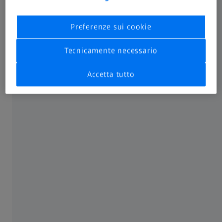
defluire dall’occhio.
Preferenze sui cookie
Nel glaucoma ad angolo chiuso
il deflusso è ostruito
perché l’angolo tra iride e cornea è ristretto o bloccato,
Tecnicamente necessario
oppure perché il trabecolato è danneggiato. L’umore
acqueo si accumula e la pressione oculare aumenta
Accetta tutto
improvvisamente. Questo può causare forti dolori oculari
ed è considerato un’emergenza medica che richiede un
intervento immediato per evitare la cecità.
Nel glaucoma primario ad angolo chiuso non è evidente
una causa specifica dell’aumento della pressione oculare –
può dipendere dalla conformazione anatomica dell’occhio.
Se invece l’aumento della pressione è dovuto a una causa
secondaria come una malattia preesistente, un trauma,
un’infiammazione o il diabete mellito, si parla di glaucoma
secondario ad angolo chiuso.