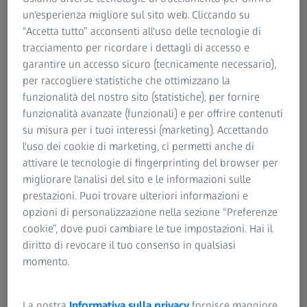
ZEISS Sunlens
un'esperienza migliore sul sito web. Cliccando su
Informazione sui rischi residui
“Accetta tutto” acconsenti all'uso delle tecnologie di
Gruppo ZEISS
tracciamento per ricordare i dettagli di accesso e
o online.
Il Mio Profilo Visivo
garantire un accesso sicuro (tecnicamente necessario),
 tua performance
Analizza le tue abitudi
per raccogliere statistiche che ottimizzano la
funzionalità del nostro sito (statistiche), per fornire
funzionalità avanzate (funzionali) e per offrire contenuti
su misura per i tuoi interessi (marketing). Accettando
l'uso dei cookie di marketing, ci permetti anche di
attivare le tecnologie di fingerprinting del browser per
migliorare l'analisi del sito e le informazioni sulle
prestazioni. Puoi trovare ulteriori informazioni e
opzioni di personalizzazione nella sezione “Preferenze
cookie”, dove puoi cambiare le tue impostazioni. Hai il
diritto di revocare il tuo consenso in qualsiasi
momento.
Scopri le tue esigenze visiv
ZEISS più adatta a te e al tuo
vi domande del nostro
La nostra
Informativa sulla privacy
fornisce maggiore