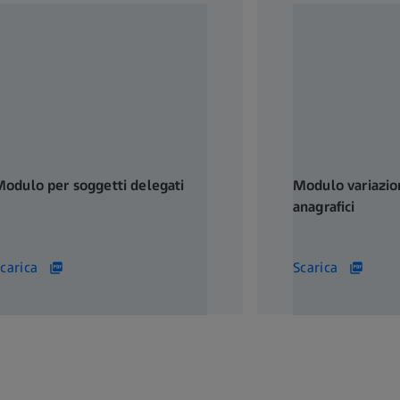
odulo per soggetti delegati
Modulo variazio
anagrafici
8 KB
67 KB
carica
Scarica