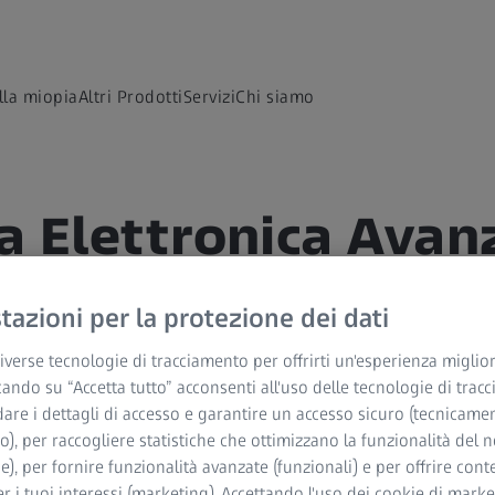
lla miopia
Altri Prodotti
Servizi
Chi siamo
ma Elettronica Avan
azioni per la protezione dei dati
verse tecnologie di tracciamento per offrirti un'esperienza miglior
cando su “Accetta tutto” acconsenti all'uso delle tecnologie di trac
dare i dettagli di accesso e garantire un accesso sicuro (tecnicame
o), per raccogliere statistiche che ottimizzano la funzionalità del n
pegno per ridurre i consumi di
he), per fornire funzionalità avanzate (funzionali) e per offrire cont
r i tuoi interessi (marketing). Accettando l'uso dei cookie di market