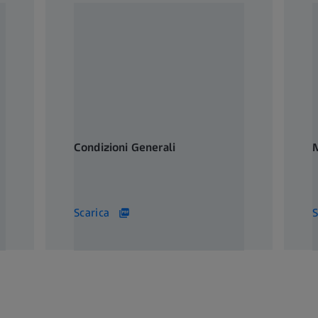
Condizioni Generali
M
168 KB
6
Scarica
S