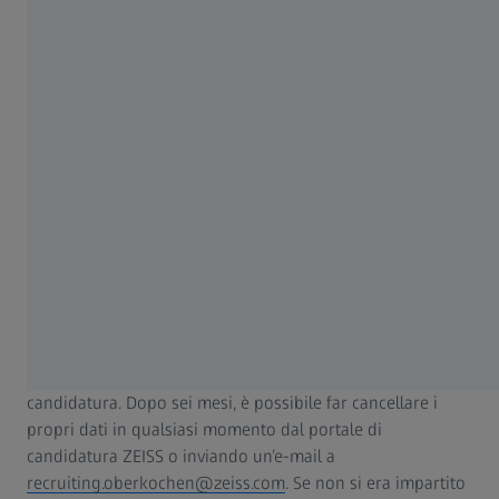
clausole contrattuali standard dell’UE e le convenzioni
internazionali. Se i requisiti locali all’estero non
corrispondono al livello di protezione garantito dalla
Carta dei Diritti Fondamentali dell’Unione Europea, ZEISS
si impegnerà a ridurre al minimo i rischi del trattamento
dei dati personali adottando misure adeguate.
Cancellazione dei dati
In linea di principio, la legge ci impone di archiviare per
sei mesi i dati relativi all’iter di candidatura. Nel caso in cui
non sia possibile offrire una posizione lavorativa al
candidato, ma questi abbia accettato di essere incluso nel
pool di candidati, cancelleremo i suoi dati entro e non
oltre due anni dal momento del rifiuto della sua
candidatura. Dopo sei mesi, è possibile far cancellare i
propri dati in qualsiasi momento dal portale di
candidatura ZEISS o inviando un’e-mail a
recruiting.oberkochen@zeiss.com
. Se non si era impartito