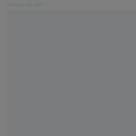
Privacy dei dati
Si apre in un'altra scheda
Avviso sui cookie
Contatto
Siti web ZEISS correlati
Gruppo ZEISS