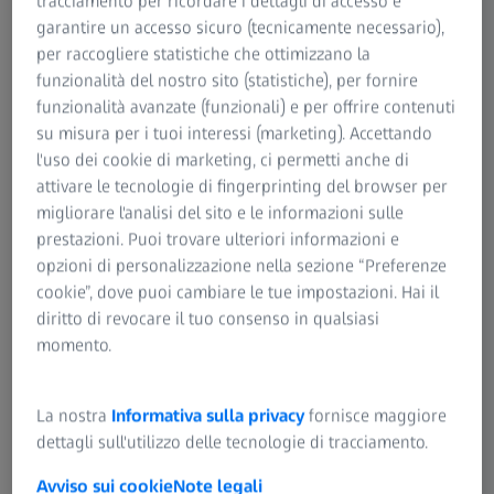
tracciamento per ricordare i dettagli di accesso e
informazioni, dobbiamo verificare l’identità della persona
garantire un accesso sicuro (tecnicamente necessario),
richiedente.
per raccogliere statistiche che ottimizzano la
funzionalità del nostro sito (statistiche), per fornire
2. Diritto di revoca/opposizione
funzionalità avanzate (funzionali) e per offrire contenuti
su misura per i tuoi interessi (marketing). Accettando
L’utente ha il diritto di revocare il consenso fornitoci per
l'uso dei cookie di marketing, ci permetti anche di
un determinato trattamento dei propri dati, in qualsiasi
attivare le tecnologie di fingerprinting del browser per
momento e con efficacia ex nunc.
migliorare l'analisi del sito e le informazioni sulle
prestazioni. Puoi trovare ulteriori informazioni e
Se trattiamo i dati personali nell’ambito di una
opzioni di personalizzazione nella sezione “Preferenze
ponderazione di interessi basata sul nostro interesse
cookie”, dove puoi cambiare le tue impostazioni. Hai il
legittimo prevalente, l’utente ha diritto di opporsi a questo
diritto di revocare il tuo consenso in qualsiasi
trattamento in qualsiasi momento con efficacia ex nunc.
momento.
3. Diritto alla portabilità dei dati
La nostra
Informativa sulla privacy
fornisce maggiore
L’utente ha il diritto di richiedere il trasferimento dei
dettagli sull'utilizzo delle tecnologie di tracciamento.
propri dati personali da noi a un altro soggetto.
Avviso sui cookie
Note legali