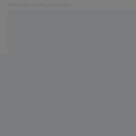
Industrial Quality Solutions
Si apre in un'altra scheda
Settori industriali
Ortopedia
Software
Sistemi
Servizi
Chi siamo
Accesso
Accesso
Accesso
Contattaci
ZEISS Webshop
Siti web ZEISS correlati
#HandsOnMetrology