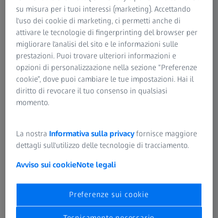
su misura per i tuoi interessi (marketing). Accettando
l'uso dei cookie di marketing, ci permetti anche di
attivare le tecnologie di fingerprinting del browser per
migliorare l'analisi del sito e le informazioni sulle
La prototipazione rapida rappresenta una tecnologia ad
prestazioni. Puoi trovare ulteriori informazioni e
alto potenziale per numerosi dispositivi medici
opzioni di personalizzazione nella sezione “Preferenze
personalizzabili, tra cui protesi di anca e ginocchio, sistemi
cookie”, dove puoi cambiare le tue impostazioni. Hai il
per la chirurgia vertebrale, componenti per la
diritto di revocare il tuo consenso in qualsiasi
traumatologia e prodotti specifici per il paziente (PSP). La
momento.
produzione di componenti medicali precisi, riproducibili e
conformi alle normative FDA richiede tuttavia il rispetto di
rigorosi standard di controllo qualità.
La nostra
Informativa sulla privacy
fornisce maggiore
dettagli sull'utilizzo delle tecnologie di tracciamento.
Le soluzioni ZEISS dedicate al settore medicale sono
Avviso sui cookie
Note legali
progettate per garantire processi produttivi affidabili,
stabili e fondati su un’integrità dei dati realmente olistica.
Il portafoglio integrato di hardware e software crea un
Preferenze sui cookie
ciclo virtuoso in cui l’esigenza di soddisfare gli elevati
standard del settore sanitario contribuisce a migliorare
Tecnicamente necessario