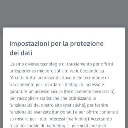
Impostazioni per la protezione
ZEISS OSSERVAZIONE NATURALISTICA
Servizio riparazioni
dei dati
Il nostro servizio per il vostro
Usiamo diverse tecnologie di tracciamento per offrirti
prodotto.
un'esperienza migliore sul sito web. Cliccando su
“Accetta tutto” acconsenti all'uso delle tecnologie di
tracciamento per ricordare i dettagli di accesso e
garantire un accesso sicuro (tecnicamente necessario),
per raccogliere statistiche che ottimizzano la
funzionalità del nostro sito (statistiche), per fornire
funzionalità avanzate (funzionali) e per offrire contenuti
Quando scegli ZEISS, la nostra missione è aiutarti a vivere
su misura per i tuoi interessi (marketing). Accettando
esperienze sempre straordinarie. Poiché desideriamo che
l'uso dei cookie di marketing, ci permetti anche di
tu rimanga completamente soddisfatto del tuo prodotto