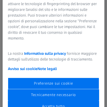
attivare le tecnologie di fingerprinting del browser per
ZEISS, ti offriamo un servizio di assistenza e consulenza
migliorare l'analisi del sito e le informazioni sulle
eccezionale. Ripariamo l'intera gamma di prodotti attuali e
prestazioni. Puoi trovare ulteriori informazioni e
un'ampia selezione di prodotti storici. Se il tuo prodotto
opzioni di personalizzazione nella sezione “Preferenze
non è elencato nel modulo sottostante o non sei sicuro,
cookie”, dove puoi cambiare le tue impostazioni. Hai il
contatta il nostro servizio clienti.
diritto di revocare il tuo consenso in qualsiasi
momento.
L'assistenza più rapida può essere ottenuta direttamente
da ZEISS tramite il modulo sottostante. Se avete bisogno
di assistenza, potete anche contattare il vostro rivenditore
La nostra
Informativa sulla privacy
fornisce maggiore
ZEISS locale.
dettagli sull'utilizzo delle tecnologie di tracciamento.
Per poter usufruire della garanzia del produttore ZEISS,
Avviso sui cookie
Note legali
è assolutamente necessaria una prova d'acquisto del
prodotto. Si prega di caricare la prova d'acquisto nel
Preferenze sui cookie
modulo sottostante o di allegare la prova d'acquisto al
prodotto.
Tecnicamente necessario
Accetta tutto