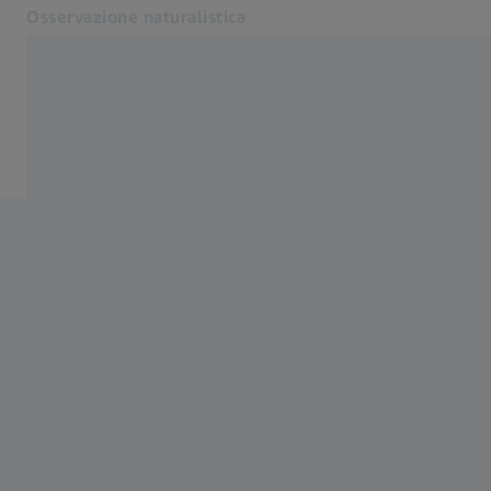
Osservazione naturalistica
Si apre in un'altra scheda
Osservazione naturalistica
Servizio
Prodotti
Cooperazioni
Servizio
Blog
Contatto
Siti web ZEISS correlati
Gruppo ZEISS