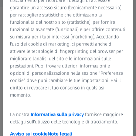
tracciamento per ricordare i dettagli di accesso e
garantire un accesso sicuro (tecnicamente necessario),
per raccogliere statistiche che ottimizzano la
funzionalità del nostro sito (statistiche), per fornire
funzionalità avanzate (funzionali) e per offrire contenuti
su misura per i tuoi interessi (marketing). Accettando
l'uso dei cookie di marketing, ci permetti anche di
attivare le tecnologie di fingerprinting del browser per
migliorare l'analisi del sito e le informazioni sulle
prestazioni. Puoi trovare ulteriori informazioni e
opzioni di personalizzazione nella sezione “Preferenze
cookie”, dove puoi cambiare le tue impostazioni. Hai il
diritto di revocare il tuo consenso in qualsiasi
Milvus 2/35
Milvus 
momento.
Distanza di lavoro libera:
Distanza
La nostra
Informativa sulla privacy
fornisce maggiore
0,18 m (7.09") - ∞
0,34 m (
dettagli sull'utilizzo delle tecnologie di tracciamento.
Angolo di rotazione:
Angolo 
113°
225°
Avviso sui cookie
Note legali