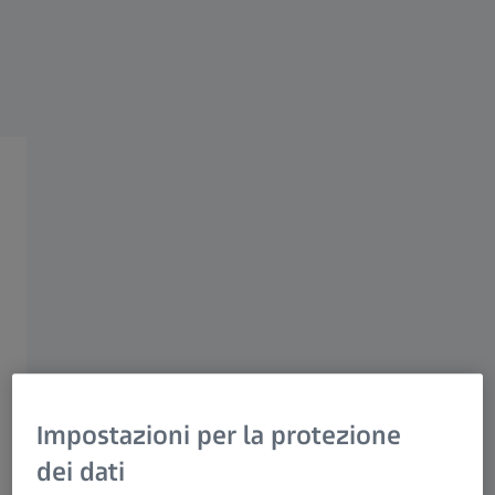
ZEISS Group
ZEISS POWER & ENERGY SOLUTIONS
Analisi dei cuscinetti
Analisi dei cuscinetti
Impostazioni per la protezione
dei dati