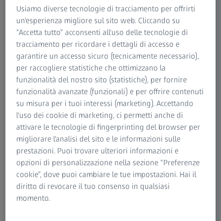
Usiamo diverse tecnologie di tracciamento per offrirti
un'esperienza migliore sul sito web. Cliccando su
“Accetta tutto” acconsenti all'uso delle tecnologie di
tracciamento per ricordare i dettagli di accesso e
garantire un accesso sicuro (tecnicamente necessario),
per raccogliere statistiche che ottimizzano la
funzionalità del nostro sito (statistiche), per fornire
funzionalità avanzate (funzionali) e per offrire contenuti
su misura per i tuoi interessi (marketing). Accettando
Soluzioni di qualità per l’analisi dei
l'uso dei cookie di marketing, ci permetti anche di
cuscinetti
attivare le tecnologie di fingerprinting del browser per
migliorare l'analisi del sito e le informazioni sulle
I cuscinetti, dal diametro più grande a quello più piccolo,
prestazioni. Puoi trovare ulteriori informazioni e
richiedono una metrologia precisa perché ogni singolo
opzioni di personalizzazione nella sezione “Preferenze
componente del cuscinetto è fondamentale per la sua
cookie”, dove puoi cambiare le tue impostazioni. Hai il
lunga durata, la ridotta manutenzione, la riduzione del
diritto di revocare il tuo consenso in qualsiasi
rumore e delle vibrazioni. Per garantire l’affidabilità e la
momento.
durata di questi componenti critici, sono necessarie
misure CMM accurate.