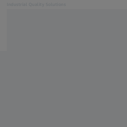
Industrial Quality Solutions
Si apre in un'altra scheda
Settori industriali
Energia eolica
Software
Sistemi
Servizi
Chi siamo
Accesso
Accesso
Accesso
Contattaci
ZEISS Webshop
Siti web ZEISS correlati
#HandsOnMetrology