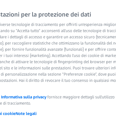
azioni per la protezione dei dati
verse tecnologie di tracciamento per offrirti un'esperienza miglior
cando su “Accetta tutto” acconsenti all'uso delle tecnologie di trac
dare i dettagli di accesso e garantire un accesso sicuro (tecnicame
o), per raccogliere statistiche che ottimizzano la funzionalità del n
he), per fornire funzionalità avanzate (funzionali) e per offrire cont
one FEM ottimizza lo sviluppo
r i tuoi interessi (marketing). Accettando l'uso dei cookie di market
anche di attivare le tecnologie di fingerprinting del browser per m
del sito e le informazioni sulle prestazioni. Puoi trovare ulteriori i
 di personalizzazione nella sezione “Preferenze cookie”, dove puo
initi è un metodo collaudato per ridurre i tempi di sviluppo di nuo
postazioni. Hai il diritto di revocare il tuo consenso in qualsiasi 
e aiuta a realizzare prodotti durevoli e altamente resistenti. Que
le.
a
Informativa sulla privacy
fornisce maggiore dettagli sull'utilizzo 
e di tracciamento.
ui cookie
Note legali