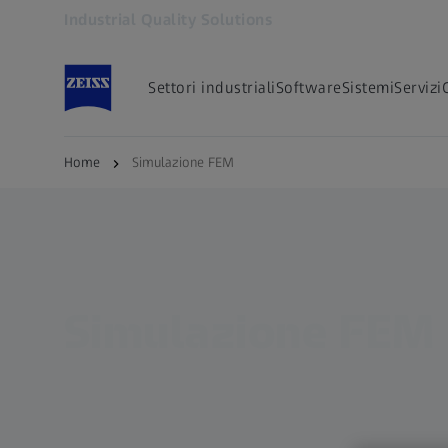
Industrial Quality Solutions
Si apre in un'altra scheda
Settori industriali
Software
Sistemi
Servizi
Home
Simulazione FEM
Simulazione FEM