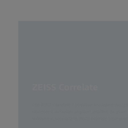
ZEISS Correlate
Con ZEISS Correlate è possibile analizzare proce
rotazioni o variazioni angolari. Intuitivo da usare 
software vi supporta in modo ottimale nelle vostre