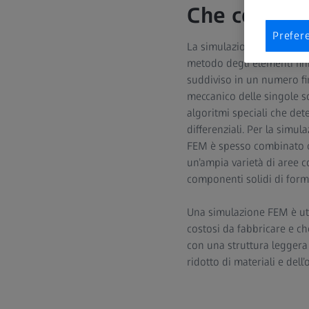
Che cos’è u
Prefer
La simulazione FEM mostr
metodo degli elementi fin
suddiviso in un numero fi
meccanico delle singole so
algoritmi speciali che de
differenziali. Per la simu
FEM è spesso combinato co
un’ampia varietà di aree co
componenti solidi di for
Una simulazione FEM è util
costosi da fabbricare e ch
con una struttura leggera
ridotto di materiali e dell’