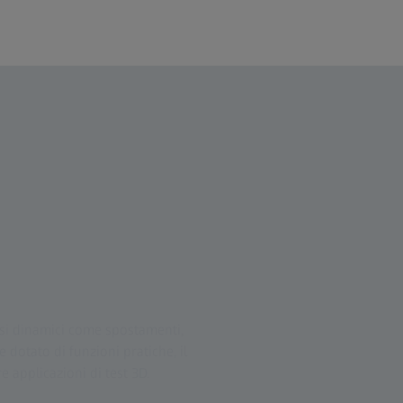
ssi dinamici come spostamenti,
e dotato di funzioni pratiche, il
 applicazioni di test 3D.