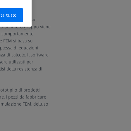
ta tutto
uenze. Si basa sul
 o un intero gruppo viene
 il comportamento
ne FEM si basa su
plessa di equazioni
a di calcolo. Il software
re utilizzati per
isi della resistenza di
ototipi o di prodotti
e, i pezzi da fabbricare
imulazione FEM, dell’uso