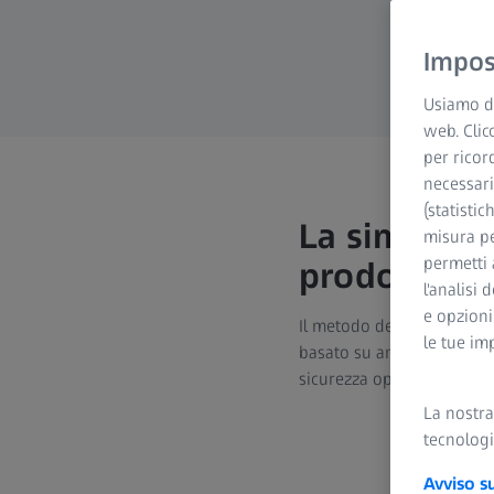
Impost
Usiamo di
web. Clic
per ricor
necessari
(statistic
La simulazi
misura pe
permetti 
prodotto
l'analisi 
e opzioni
Il metodo degli elementi f
le tue im
basato su analisi numerich
sicurezza operativa ottima
La nostr
tecnologi
Avviso s