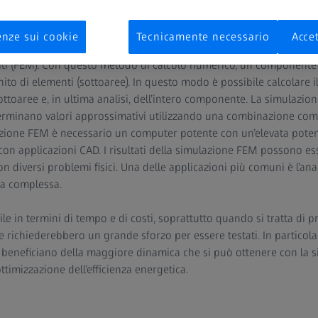
na simulazione FEM?
enze sui cookie
Tecnicamente necessario
Accet
a come un componente o un materiale reagisce a determinate infl
iti (FEM). Con questo metodo di calcolo numerico, un componente
nito di elementi (sottoaree). In questo modo è possibile calcolare
ttoaree e, in ultima analisi, dell’intero componente. La simulazio
terminano valori approssimativi utilizzando una combinazione com
lazione FEM è necessario un computer potente con un’elevata potenz
n applicazioni CAD. I risultati della simulazione FEM possono esse
n diversi problemi fisici. Una delle applicazioni più comuni è l’anal
ma complessa.
e in termini di tempo e di costi, soprattutto quando si tratta di pr
e richiederebbero un grande sforzo per essere testati. In particolar
 beneficiano della maggiore dinamica che si può ottenere con la s
ottimizzazione dell’efficienza energetica.