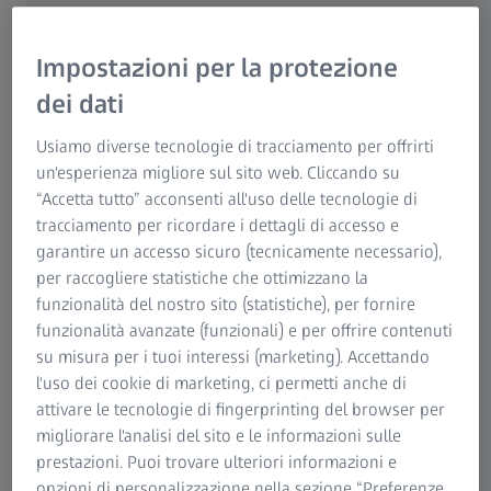
STandard for the Exchange of Product model data. Questo
ZEISS Group
standard è collegato alla norma ISO 10303. I file STP
possono essere importati nel software ZEISS mediante
Impostazioni per la protezione
trascinamento e aperti in questo modo.
dei dati
I file sono utilizzati principalmente per il trasferimento di
Usiamo diverse tecnologie di tracciamento per offrirti
grafica 3D. Ciò rende i file STP adatti alla progettazione e al
un'esperienza migliore sul sito web. Cliccando su
collaudo di singoli pezzi e forme prefabbricate.
“Accetta tutto” acconsenti all'uso delle tecnologie di
Trasmettendo informazioni specifiche sul prodotto, i file
tracciamento per ricordare i dettagli di accesso e
STP sono un utile ausilio per la progettazione del
garantire un accesso sicuro (tecnicamente necessario),
prodotto.
per raccogliere statistiche che ottimizzano la
funzionalità del nostro sito (statistiche), per fornire
funzionalità avanzate (funzionali) e per offrire contenuti
su misura per i tuoi interessi (marketing). Accettando
Apertura di un file STP
l'uso dei cookie di marketing, ci permetti anche di
attivare le tecnologie di fingerprinting del browser per
Per aprire un file STP, è necessario installare
migliorare l'analisi del sito e le informazioni sulle
un’applicazione adeguata come il software ZEISS.
prestazioni. Puoi trovare ulteriori informazioni e
opzioni di personalizzazione nella sezione “Preferenze