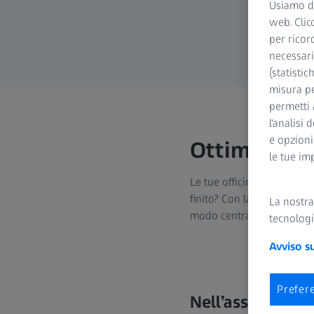
Usiamo di
web. Clic
per ricor
necessari
(statistic
misura pe
permetti 
l'analisi 
e opzioni
Ottimizza il
le tue im
Le tue officine sono situa
finito? Con la sua funzion
La nostr
modo centralizzato e digit
tecnologi
Avviso s
Prefer
Nell’assemblaggi