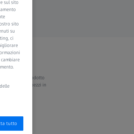
e sul sito
ciamento
nte
ostro sito
enuti su
ing, ci
igliorare
nformazioni
i cambiare
momento.
tà globale del prodotto
lare i singoli pezzi in
delle
ta tutto
trollo: