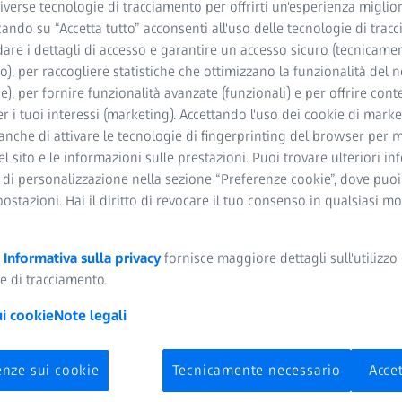
verse tecnologie di tracciamento per offrirti un'esperienza miglior
cando su “Accetta tutto” acconsenti all'uso delle tecnologie di trac
dare i dettagli di accesso e garantire un accesso sicuro (tecnicame
o), per raccogliere statistiche che ottimizzano la funzionalità del n
he), per fornire funzionalità avanzate (funzionali) e per offrire cont
r i tuoi interessi (marketing). Accettando l'uso dei cookie di market
anche di attivare le tecnologie di fingerprinting del browser per m
del sito e le informazioni sulle prestazioni. Puoi trovare ulteriori i
 di personalizzazione nella sezione “Preferenze cookie”, dove puo
 controllo del processo
postazioni. Hai il diritto di revocare il tuo consenso in qualsiasi 
te in diversi luoghi e vuoi comunque effettuare un controllo quali
e di assemblaggio digitale, ZEISS INSPECT offre un modo per assemb
a
Informativa sulla privacy
fornisce maggiore dettagli sull'utilizzo 
ale, indipendentemente dal luogo in cui sono stati prodotti.
e di tracciamento.
ui cookie
Note legali
enze sui cookie
Tecnicamente necessario
Accet
o, l’analisi comporta tipicamente un con