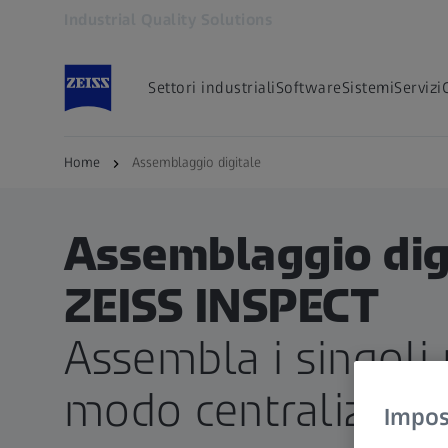
Industrial Quality Solutions
Si apre in un'altra scheda
Settori industriali
Software
Sistemi
Servizi
Home
Assemblaggio digitale
Assemblaggio digi
ZEISS INSPECT
Assembla i singoli 
modo centralizzato
Impost