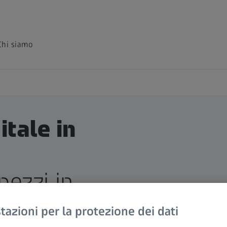
Chi siamo
tale in
pezzi in
 e digitale
azioni per la protezione dei dati