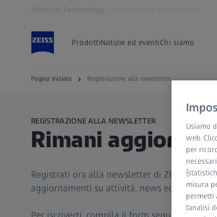
Medical Technology
for healthcare professionals
Si apre in un'altra scheda
Prodotti
Notizie ed eventi
Chi siamo
Pagina iniziale
Registrazione alla newsletter
Impost
REGISTRAZIONE ALLA NEWSLETTER
Usiamo di
Rimani aggiornat
web. Clic
per ricor
necessari
(statistic
Registrati ora alla newsletter di ZEISS Medic
misura pe
aggiornamenti su attività, news ed eventi.
permetti 
l'analisi 
Per iscriverti, compila il form seguente: