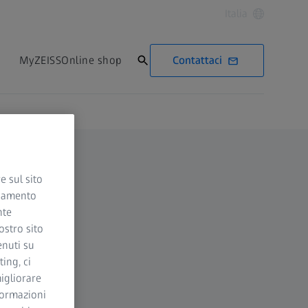
Italia
Contattaci
MyZEISS
Online shop
e sul sito
ciamento
nte
ostro sito
enuti su
ing, ci
igliorare
nformazioni