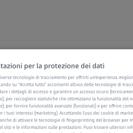
azioni per la protezione dei dati
verse tecnologie di tracciamento per offrirti un'esperienza miglior
o
cando su “Accetta tutto” acconsenti all'uso delle tecnologie di trac
dare i dettagli di accesso e garantire un accesso sicuro (tecnicame
o), per raccogliere statistiche che ottimizzano la funzionalità del n
he), per fornire funzionalità avanzate (funzionali) e per offrire cont
al Technology. Riceverai
r i tuoi interessi (marketing). Accettando l'uso dei cookie di market
anche di attivare le tecnologie di fingerprinting del browser per m
del sito e le informazioni sulle prestazioni. Puoi trovare ulteriori i