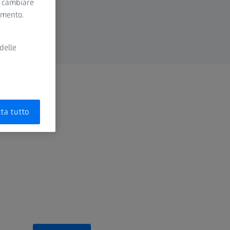
i cambiare
momento.
delle
ta tutto