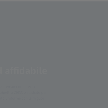
 affidabile
 estremamente preciso di
obiettivi ZEISS è studiato per
to uniforme con le migliori