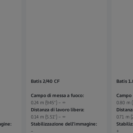
Batis 2/40 CF
Batis 1
Campo di messa a fuoco:
Campo d
0.24 m (9.45") – ∞
0.80 m (
Distanza di lavoro libera:
Distanza
0.14 m (5.51") – ∞
0.71 m (
agine:
Stabilizzazione dell’immagine:
Stabili
–
+