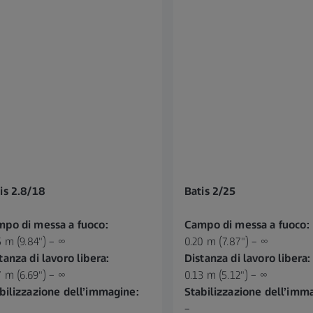
is 2.8/18
Batis 2/25
po di messa a fuoco:
Campo di messa a fuoco:
5 m (9.84") – ∞
0.20 m (7.87") – ∞
tanza di lavoro libera:
Distanza di lavoro libera:
7 m (6.69") – ∞
0.13 m (5.12") – ∞
bilizzazione dell’immagine:
Stabilizzazione dell’imm
–