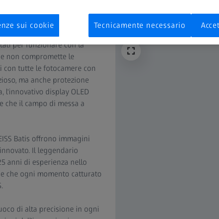
enze sui cookie
Tecnicamente necessario
Accet
 appositamente per le
tati per funzionare con la
he non compromette le
i con tutte le fotocamere con
nzioso, ma anche protezione
a, l'innovativo display OLED
re che il campo di messa a
ZEISS Batis offrono immagini
innovato. Il leggendario
25 anni di esperienza nello
isce che ogni momento catturato
.
uoco di alta precisione in ogni