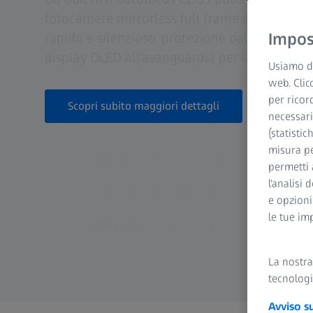
fotocamere mirrorless full frame di Sony e o
rapido e silenzioso, protezione dalla polvere
Impost
display OLED all'avanguardia per la distanza 
Usiamo di
web. Clic
per ricor
Scopri subito maggiori dettagli
necessari
(statistic
misura pe
Autofocus veloce e silenzioso
permetti 
l'analisi 
Guarnizione per la protezione antip
e opzioni
le tue im
Display OLED innovativo
La nostr
tecnologi
Avviso s