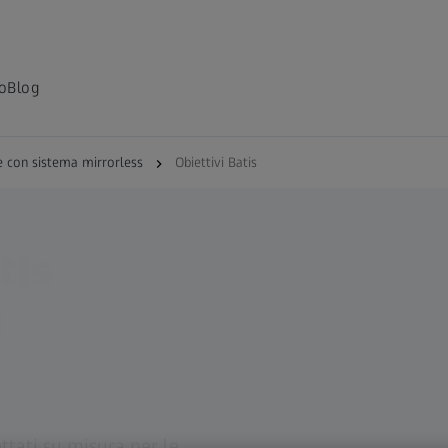
o
Blog
e con sistema mirrorless
Obiettivi Batis
tis
i
ttati su misura per le