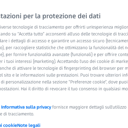
ffrono un autofocus
 e dalle intemperie e un
azioni per la protezione dei dati
e la profondità di campo.
verse tecnologie di tracciamento per offrirti un'esperienza miglior
cando su “Accetta tutto” acconsenti all'uso delle tecnologie di trac
dare i dettagli di accesso e garantire un accesso sicuro (tecnicame
o), per raccogliere statistiche che ottimizzano la funzionalità del n
he), per fornire funzionalità avanzate (funzionali) e per offrire cont
r i tuoi interessi (marketing). Accettando l'uso dei cookie di market
anche di attivare le tecnologie di fingerprinting del browser per m
del sito e le informazioni sulle prestazioni. Puoi trovare ulteriori i
olvere e antispruzzo
 di personalizzazione nella sezione “Preferenze cookie”, dove puo
postazioni. Hai il diritto di revocare il tuo consenso in qualsiasi 
a
Informativa sulla privacy
fornisce maggiore dettagli sull'utilizzo 
e di tracciamento.
ui cookie
Note legali