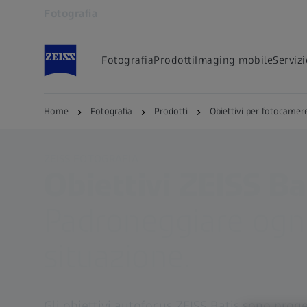
Fotografia
Si apre in un'altra scheda
Fotografia
Prodotti
Imaging mobile
Servizi
Home
Fotografia
Prodotti
Obiettivi per fotocamer
ZEISS FOTOGRAFIA
Obiettivi ZEISS Ba
Padroneggiare ogn
situazione.
Gli obiettivi autofocus ZEISS Batis sono proge