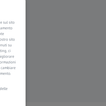
e sul sito
ciamento
nte
ostro sito
enuti su
ing, ci
igliorare
nformazioni
i cambiare
momento.
delle