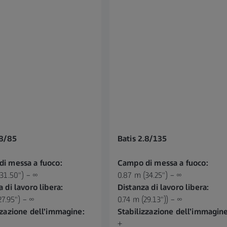
.8/85
Batis 2.8/135
i messa a fuoco:
Campo di messa a fuoco:
31.50") – ∞
0.87 m (34.25") – ∞
 di lavoro libera:
Distanza di lavoro libera:
27.95") – ∞
0.74 m (29.13")) – ∞
zzazione dell’immagine:
Stabilizzazione dell’immagine
+