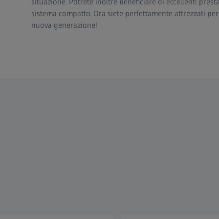
situazione. Potrete inoltre beneficiare di eccellenti pres
sistema compatto. Ora siete perfettamente attrezzati per i
nuova generazione!