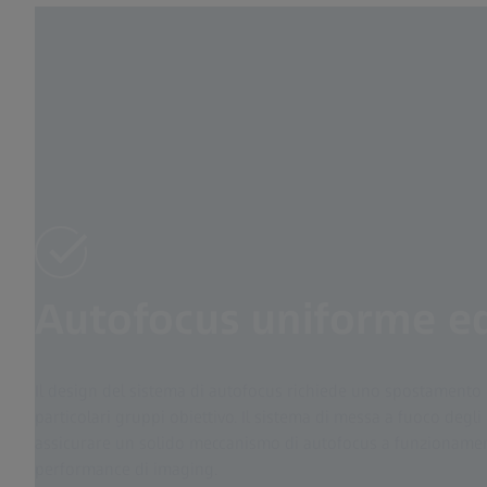
Autofocus uniforme ed
Il design del sistema di autofocus richiede uno spostamento
particolari gruppi obiettivo. Il sistema di messa a fuoco degli 
assicurare un solido meccanismo di autofocus a funzionamen
performance di imaging.