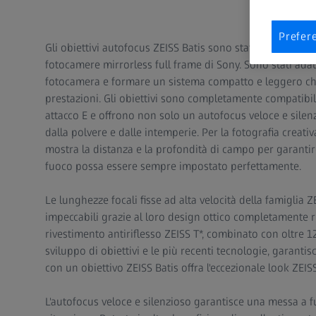
Prefer
Gli obiettivi autofocus ZEISS Batis sono stati sviluppati
fotocamere mirrorless full frame di Sony. Sono stati adat
fotocamera e formare un sistema compatto e leggero c
prestazioni. Gli obiettivi sono completamente compatibil
attacco E e offrono non solo un autofocus veloce e sile
dalla polvere e dalle intemperie. Per la fotografia creativ
mostra la distanza e la profondità di campo per garanti
fuoco possa essere sempre impostato perfettamente.
Le lunghezze focali fisse ad alta velocità della famiglia 
impeccabili grazie al loro design ottico completamente r
rivestimento antiriflesso ZEISS T*, combinato con oltre 1
sviluppo di obiettivi e le più recenti tecnologie, garant
con un obiettivo ZEISS Batis offra l'eccezionale look ZEISS
L'autofocus veloce e silenzioso garantisce una messa a f