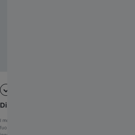
Distanza ravvicinata
I modelli Mono 4×12 T* e 6×18 T*, con le loro capacità di messa a
fuoco ravvicinata, sono adatti anche all’uso come lente di
ingrandimento o ausilio visivo. Ciò li rende estremamente