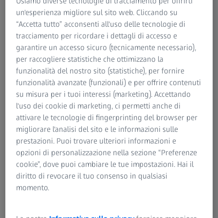
Usiamo diverse tecnologie di tracciamento per offrirti
un'esperienza migliore sul sito web. Cliccando su
“Accetta tutto” acconsenti all'uso delle tecnologie di
tracciamento per ricordare i dettagli di accesso e
garantire un accesso sicuro (tecnicamente necessario),
per raccogliere statistiche che ottimizzano la
funzionalità del nostro sito (statistiche), per fornire
funzionalità avanzate (funzionali) e per offrire contenuti
su misura per i tuoi interessi (marketing). Accettando
l'uso dei cookie di marketing, ci permetti anche di
attivare le tecnologie di fingerprinting del browser per
migliorare l'analisi del sito e le informazioni sulle
prestazioni. Puoi trovare ulteriori informazioni e
Per gli eventi sportivi, a teatro o all'aperto, i Mono sono i
opzioni di personalizzazione nella sezione “Preferenze
maestri della versatilità: strumenti che possono essere
cookie”, dove puoi cambiare le tue impostazioni. Hai il
comodamente riposti nella tasca della giacca o nella
diritto di revocare il tuo consenso in qualsiasi
borsetta. A seconda del modello, sono ideali per essere
momento.
utilizzati come lenti di ingrandimento o anche come
moltiplicatori per binocoli, trasformando il vostro
binocolo in un cannocchiale triplicando l'ingrandimento. In