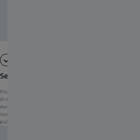
Sempre a portata di mano
Piccoli, leggeri e sportivi: i Mono compatti sono sempre a portata
di mano per escursioni nella natura, concerti o eventi sportivi.
Avvicinano gli oggetti alla velocità della luce in maniera tale da
riuscire a vedere ogni singolo dettaglio. La regolazione diottrica
può essere effettuata fino a +/- 4 diottrie.