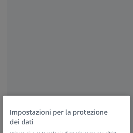
dettagliate. Sono ideali per eventi sportivi,
teatro e attività all'aperto, consentendo agli
utenti di vedere anche i minimi dettagli.
Scopri subito maggiori dettagli
Sempre a portata di mano
Distanza ravvicinata
Trattamento ZEISS T*
Impostazioni per la protezione
dei dati