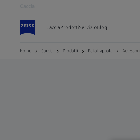
Caccia
Si apre in un'altra scheda
Caccia
Prodotti
Servizio
Blog
Home
Caccia
Prodotti
Fototrappole
Accessori