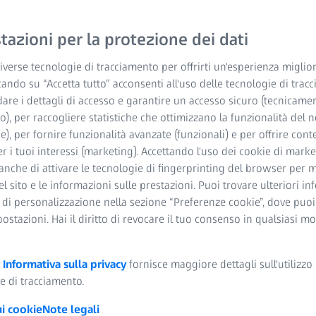
azioni per la protezione dei dati
verse tecnologie di tracciamento per offrirti un'esperienza miglior
cando su “Accetta tutto” acconsenti all'uso delle tecnologie di trac
dare i dettagli di accesso e garantire un accesso sicuro (tecnicame
o), per raccogliere statistiche che ottimizzano la funzionalità del n
he), per fornire funzionalità avanzate (funzionali) e per offrire cont
ZEISS Alloggiament
r i tuoi interessi (marketing). Accettando l'uso dei cookie di market
Proteggete la vostra 
anche di attivare le tecnologie di fingerprinting del browser per m
del sito e le informazioni sulle prestazioni. Puoi trovare ulteriori i
 di personalizzazione nella sezione “Preferenze cookie”, dove puo
Le nostre robuste custodie off
postazioni. Hai il diritto di revocare il tuo consenso in qualsiasi 
spruzzi, polvere e sporcizia, idea
facilitata da due aperture stand
telecamere con attacco per tre
a
Informativa sulla privacy
fornisce maggiore dettagli sull'utilizzo 
o ad altri oggetti e fissate con 
e di tracciamento.
Utilizzate le nostre affidabili 
ui cookie
Note legali
flessibile.