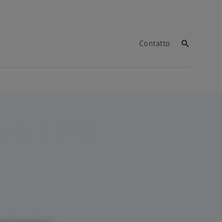
Contatto
ole ZEISS
pratici e multiuso
 fototrappola.