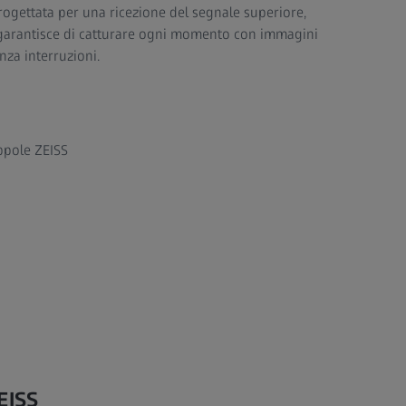
rogettata per una ricezione del segnale superiore,
 garantisce di catturare ogni momento con immagini
enza interruzioni.
appole ZEISS
EISS