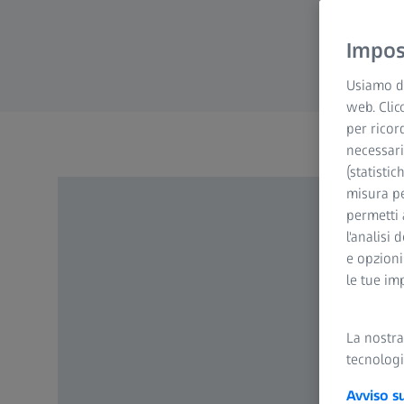
Impost
Usiamo di
web. Clic
per ricor
necessari
(statistic
misura pe
permetti 
l'analisi 
e opzioni
le tue im
La nostr
tecnologi
Avviso s