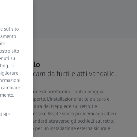
e sul sito
ciamento
nte
ostro sito
enuti su
i in metallo
ing, ci
ZEISS Secacam da furti e atti vandalici.
igliorare
nformazioni
i cambiare
rono una protezione di prim'ordine contro pioggia,
momento.
le per l'uso all'aperto. L'installazione facile e sicura è
ard per la filettatura del treppiede sul retro. Le
ppiede possono essere fissate senza problemi agli alberi
delle
un bloccacavo standard attraverso gli occhielli sul retro.
custodie in metallo per un'installazione esterna sicura e