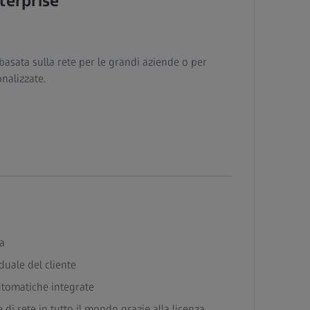
terprise
asata sulla rete per le grandi aziende o per
nalizzate.
ta
duale del cliente
utomatiche integrate
 di rete in tutto il mondo grazie alla licenza