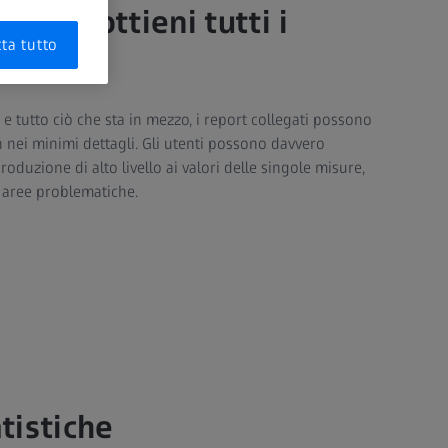
down: ottieni tutti i
ta tutto
 e tutto ciò che sta in mezzo, i report collegati possono
fin nei minimi dettagli. Gli utenti possono davvero
roduzione di alto livello ai valori delle singole misure,
e aree problematiche.
tistiche