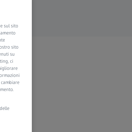
e sul sito
ciamento
nte
ostro sito
enuti su
ing, ci
igliorare
nformazioni
i cambiare
momento.
delle