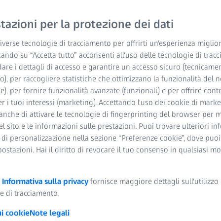
azioni per la protezione dei dati
verse tecnologie di tracciamento per offrirti un'esperienza miglior
cando su “Accetta tutto” acconsenti all'uso delle tecnologie di trac
dare i dettagli di accesso e garantire un accesso sicuro (tecnicame
o), per raccogliere statistiche che ottimizzano la funzionalità del n
he), per fornire funzionalità avanzate (funzionali) e per offrire cont
ISS PiWeb
r i tuoi interessi (marketing). Accettando l'uso dei cookie di market
anche di attivare le tecnologie di fingerprinting del browser per m
del sito e le informazioni sulle prestazioni. Puoi trovare ulteriori i
i di cui si ha realmente bisogno. Con ZEISS PiWeb si ottengono
 di personalizzazione nella sezione “Preferenze cookie”, dove puo
 delle informazioni rilevanti.
postazioni. Hai il diritto di revocare il tuo consenso in qualsiasi 
a
Informativa sulla privacy
fornisce maggiore dettagli sull'utilizzo 
e di tracciamento.
ui cookie
Note legali