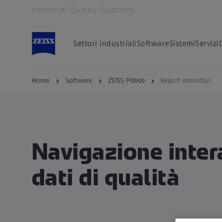
Industrial Quality Solutions
Si apre in un'altra scheda
Settori industriali
Software
Sistemi
Servizi
Home
Software
ZEISS PiWeb
Report interattivi
Navigazione intera
dati di qualità