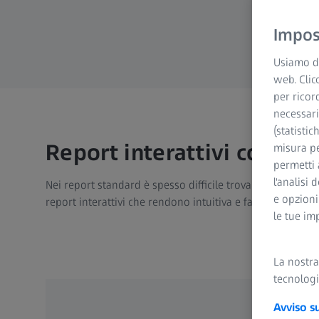
Impost
Usiamo di
web. Clic
per ricor
necessari
(statistic
Report interattivi con ZE
misura pe
permetti 
l'analisi 
Nei report standard è spesso difficile trovare i risultat
e opzioni
report interattivi che rendono intuitiva e facile la ricerca
le tue im
La nostr
tecnologi
Avviso s