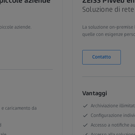
piccole aziende
ZEISS PiWeb en
Soluzione di rete
piccole aziende.
La soluzione on-premise b
quelle con esigenze perso
Contatto
Vantaggi
Archiviazione illimita
i e caricamento da
Configurazione indivi
d
Accesso a notifiche a
ndale
Accesso alla soluzione