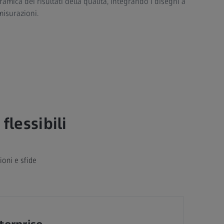
mica dei risultati della qualità, integrando i disegni a
misurazioni.
flessibili
ioni e sfide