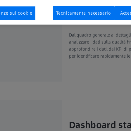
Rapporti drill-
enze sui cookie
Tecnicamente necessario
Accet
dettagli
Dal quadro generale ai dettagli
analizzare i dati sulla qualità 
approfondire i dati, dai KPI di p
per identificare rapidamente l
Dashboard sta