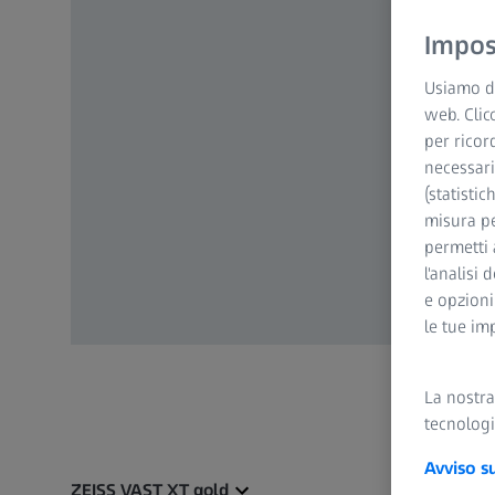
Impost
Usiamo di
web. Clic
per ricor
necessari
(statistic
misura pe
permetti 
l'analisi 
e opzioni
le tue im
La nostr
tecnologi
Avviso s
ZEISS VAST XT gold