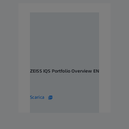
ZEISS IQS Portfolio Overview EN
EN_60_025_0044II
10 MB
Scarica