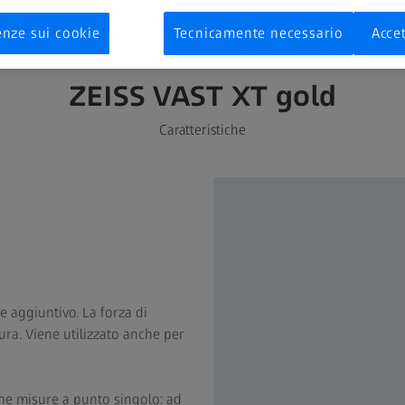
enze sui cookie
Tecnicamente necessario
Accet
ZEISS VAST XT gold
Caratteristiche
 aggiuntivo. La forza di
ra. Viene utilizzato anche per
che misure a punto singolo: ad