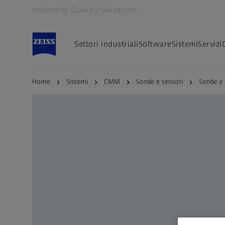
Industrial Quality Solutions
Si apre in un'altra scheda
Settori industriali
Software
Sistemi
Servizi
Home
Sistemi
CMM
Sonde e sensori
Sonde a 