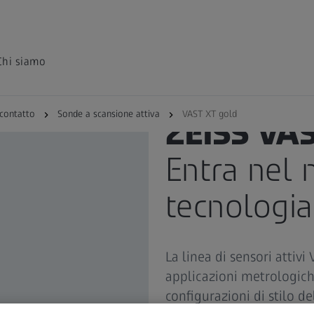
Chi siamo
contatto
Sonde a scansione attiva
VAST XT gold
ZEISS VA
Entra nel
tecnologia
La linea di sensori attiv
applicazioni metrologich
configurazioni di stilo d