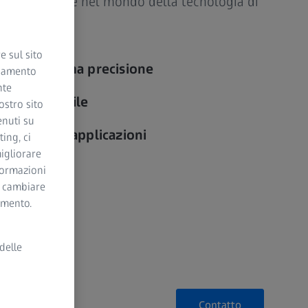
ase per entrare nel mondo della tecnologia di
e sul sito
er la massima precisione
ciamento
nte
rsonalizzabile
ostro sito
enuti su
per diverse applicazioni
ing, ci
igliorare
nformazioni
i cambiare
momento.
delle
Contatto