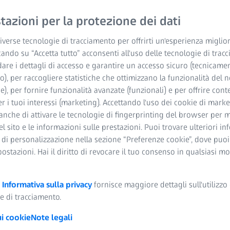
XT gold costituisce la b
scansione attiva.
azioni per la protezione dei dati
verse tecnologie di tracciamento per offrirti un'esperienza miglior
Scansione attiva p
cando su “Accetta tutto” acconsenti all'uso delle tecnologie di trac
dare i dettagli di accesso e garantire un accesso sicuro (tecnicame
Forza di misura pe
o), per raccogliere statistiche che ottimizzano la funzionalità del n
he), per fornire funzionalità avanzate (funzionali) e per offrire cont
Sensore versatile 
r i tuoi interessi (marketing). Accettando l'uso dei cookie di market
anche di attivare le tecnologie di fingerprinting del browser per m
del sito e le informazioni sulle prestazioni. Puoi trovare ulteriori i
 di personalizzazione nella sezione “Preferenze cookie”, dove puo
postazioni. Hai il diritto di revocare il tuo consenso in qualsiasi 
a
Informativa sulla privacy
fornisce maggiore dettagli sull'utilizzo 
e di tracciamento.
ui cookie
Note legali