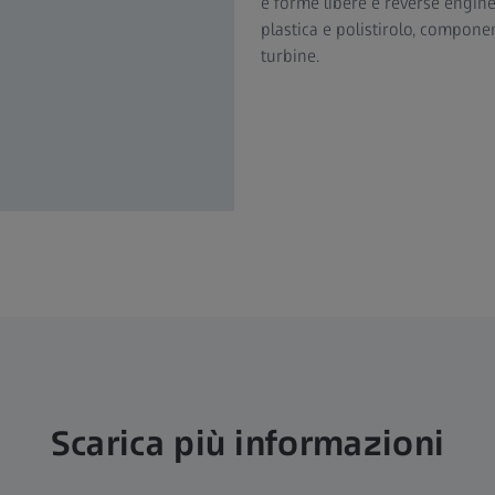
e forme libere e reverse engine
plastica e polistirolo, componen
turbine.
Scarica più informazioni