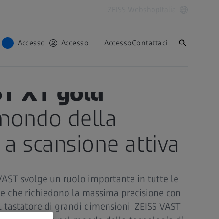
ZEISS Webshop
Italia
Accesso
Accesso
Accesso
Contattaci
ST XT gold
 mondo della
 a scansione attiva
i VAST svolge un ruolo importante in tutte le
e che richiedono la massima precisione con
el tastatore di grandi dimensioni. ZEISS VAST