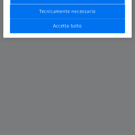
Tecnicamente necessario
Accetta tutto
ZEISS DuraMax
Per piccoli componenti con tolleranze medie
Scopri di più