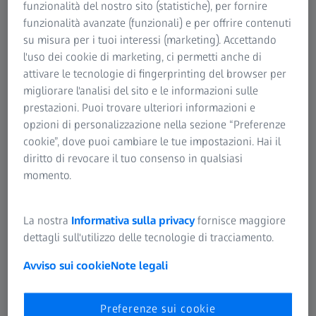
funzionalità del nostro sito (statistiche), per fornire
Le macchine di misura a coordinate utilizzate nella
funzionalità avanzate (funzionali) e per offrire contenuti
produzione devono soddisfare requisiti speciali.
su misura per i tuoi interessi (marketing). Accettando
Fattori ambientali come polvere, olio, vibrazioni del
l'uso dei cookie di marketing, ci permetti anche di
pavimento o fluttuazioni di temperatura devono
attivare le tecnologie di fingerprinting del browser per
avere solo un effetto minimo sui risultati di misura.
migliorare l'analisi del sito e le informazioni sulle
Le macchine di misura per la produzione di ZEISS
prestazioni. Puoi trovare ulteriori informazioni e
sono state progettate proprio per questi carichi e
opzioni di personalizzazione nella sezione “Preferenze
consentono l’uso in ambienti di produzione, per
cookie”, dove puoi cambiare le tue impostazioni. Hai il
misurare dove si svolge la produzione.
diritto di revocare il tuo consenso in qualsiasi
momento.
La nostra
Informativa sulla privacy
fornisce maggiore
dettagli sull'utilizzo delle tecnologie di tracciamento.
Avviso sui cookie
Note legali
Preferenze sui cookie