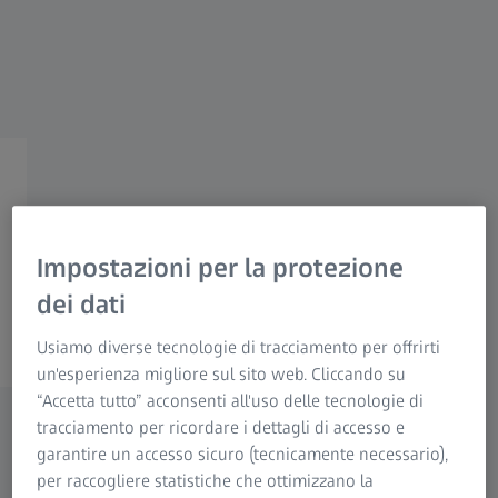
ZEISS Group
Macchine di misura per la
produzione
Massima flessibilità sotto i
Impostazioni per la protezione
carichi più pesanti
dei dati
Usiamo diverse tecnologie di tracciamento per offrirti
un'esperienza migliore sul sito web. Cliccando su
“Accetta tutto” acconsenti all'uso delle tecnologie di
tracciamento per ricordare i dettagli di accesso e
Macchine di misura a coordinate per
garantire un accesso sicuro (tecnicamente necessario),
per raccogliere statistiche che ottimizzano la
l’area di produzione