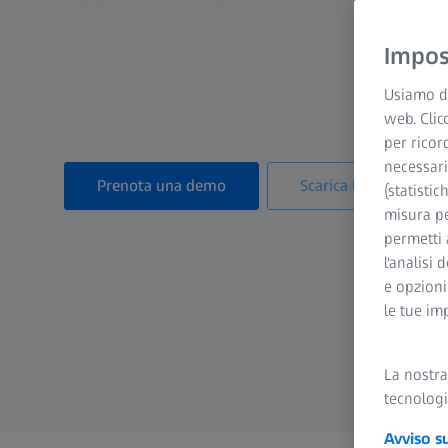
Soluzioni per ogni 
Impost
produzione di pres
Usiamo di
web. Clic
per ricor
necessari
Prenota una demo
Scarica la brochure
(statistic
misura pe
permetti 
l'analisi 
e opzioni
le tue im
La nostr
tecnologi
Avviso s