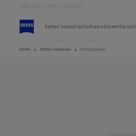
Industrial Quality Solutions
Si apre in un'altra scheda
Settori industriali
Software
Sistemi
Servizi
Home
Settori industriali
Pressofusione
SOLUZIONI PER I PRODOTTI IN METALLO DI ZEISS
Controllo qualità 
fonderie