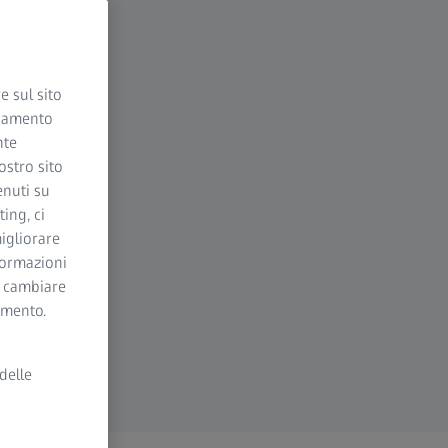
e sul sito
ciamento
nte
ostro sito
enuti su
ing, ci
igliorare
nformazioni
i cambiare
momento.
delle