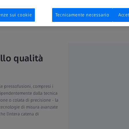
enze sui cookie
Tecnicamente necessario
Accet
llo qualità
le pressofusioni, compresi i
dipendentemente dalla tecnica
one o colata di precisione - la
e tecnologie di misura avanzate
e l’intera catena di